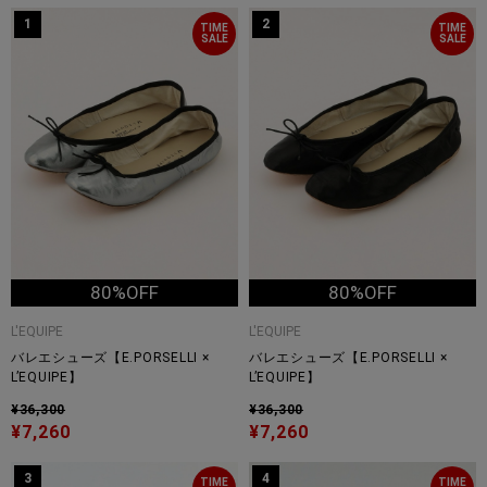
1
2
TIME
TIME
SALE
SALE
80%OFF
80%OFF
L'EQUIPE
L'EQUIPE
バレエシューズ【E.PORSELLI ×
バレエシューズ【E.PORSELLI ×
L’EQUIPE】
L’EQUIPE】
¥36,300
¥36,300
¥7,260
¥7,260
3
4
TIME
TIME