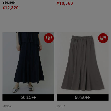
¥30,800
¥10,560
¥12,320
TIME
TIME
SALE
SALE
60%OFF
60%OFF
MOGA
MOGA