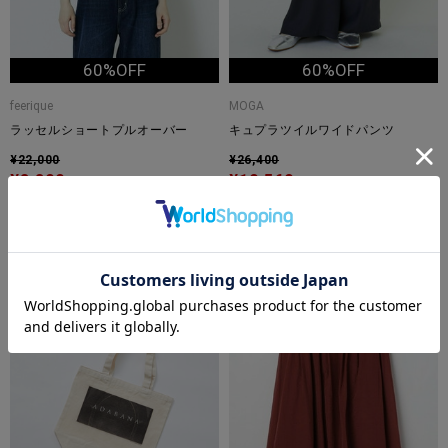
60%OFF
60%OFF
feerique
MOGA
ラッセルショートプルオーバー
キュプラツイルワイドパンツ
¥22,000
¥26,400
¥8,800
¥10,560
TIME
TIME
SALE
SALE