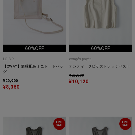
60%OFF
60%OFF
LOISIR
congés payés
【2WAY】額縁配色ミニトートバッ
アンティークピケストレッチベスト
グ
¥25,300
¥20,900
¥10,120
¥8,360
TIME
TIME
SALE
SALE